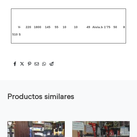
V-
220
1800
145
55
10
10
49
Aisla.b
1’75
50
8
510 S
Productos similares