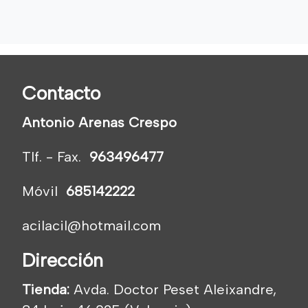
Contacto
Antonio Arenas Crespo
Tlf. - Fax.
963496477
Móvil
685142222
acilacil@hotmail.com
Dirección
Tienda:
Avda. Doctor Peset Aleixandre,