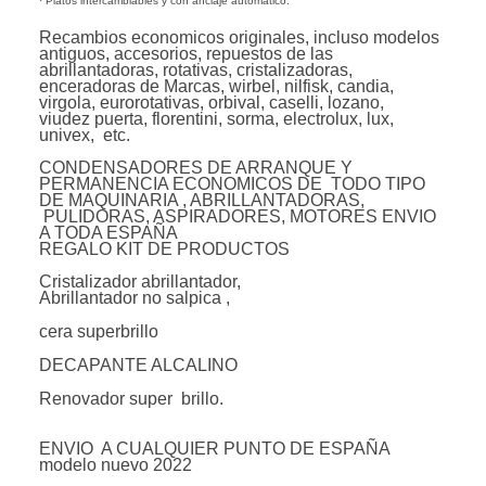
· Platos intercambiables y con anclaje automático.
Recambios economicos originales, incluso modelos
antiguos, accesorios, repuestos de las
abrillantadoras, rotativas, cristalizadoras,
enceradoras de Marcas, wirbel, nilfisk, candia,
virgola, eurorotativas, orbival, caselli, lozano,
viudez puerta, florentini, sorma, electrolux, lux,
univex, etc.
CONDENSADORES DE ARRANQUE Y
PERMANENCIA ECONOMICOS DE TODO TIPO
DE MAQUINARIA , ABRILLANTADORAS,
PULIDORAS, ASPIRADORES, MOTORES ENVIO
A TODA ESPAÑA
REGALO KIT DE PRODUCTOS
Cristalizador abrillantador,
Abrillantador no salpica ,
cera superbrillo
DECAPANTE ALCALINO
Renovador super brillo.
ENVIO A CUALQUIER PUNTO DE ESPAÑA
modelo nuevo 2022