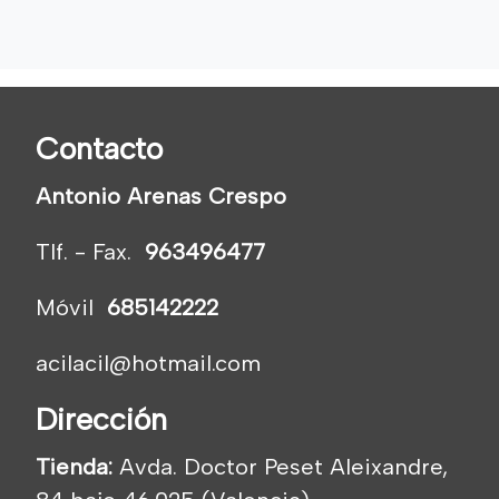
Contacto
Antonio Arenas Crespo
Tlf. - Fax.
963496477
Móvil
685142222
acilacil@hotmail.com
Dirección
Tienda:
Avda. Doctor Peset Aleixandre,