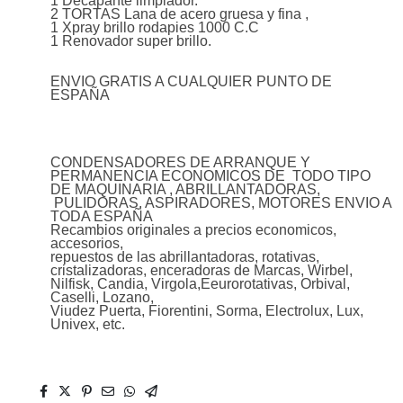
1 Decapante limpiador.
2 TORTAS Lana de acero gruesa y fina ,
1 Xpray brillo rodapies 1000 C.C
1 Renovador super brillo.
ENVIO GRATIS A CUALQUIER PUNTO DE
ESPAÑA
CONDENSADORES DE ARRANQUE Y
PERMANENCIA ECONOMICOS DE TODO TIPO
DE MAQUINARIA , ABRILLANTADORAS,
PULIDORAS, ASPIRADORES, MOTORES ENVIO A
TODA ESPAÑA
Recambios originales a precios economicos,
accesorios,
repuestos de las abrillantadoras, rotativas,
cristalizadoras, enceradoras de Marcas, Wirbel,
Nilfisk, Candia, Virgola,Eeurorotativas, Orbival,
Caselli, Lozano,
Viudez Puerta, Fiorentini, Sorma, Electrolux, Lux,
Univex, etc.