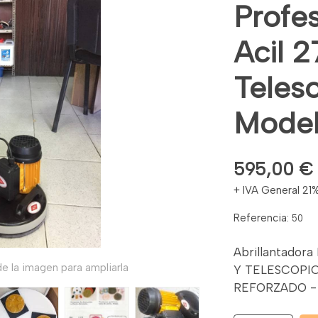
Profes
Acil 2
Telesc
Mode
595,00 €
+ IVA General 21
Referencia:
50
Abrillantadora
e la imagen para ampliarla
Y TELESCOP
REFORZADO -