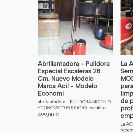
Abrillantadora - Pulidora
La A
Especial Escaleras 28
Semi
Cm. Nuevo Modelo
MOD
Marca Acil - Modelo
par
Economi
limp
de 
abrillantadora - PULIDORA MODELO
prof
ECONOMICO PULIDORA escaleras ...
499,00 €
empr
La AC
recom