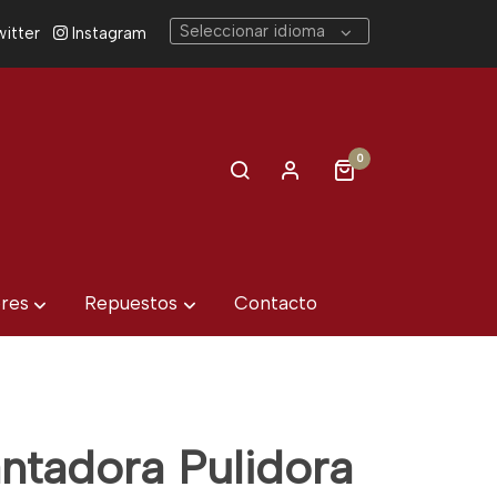
Seleccionar idioma
itter
Instagram
0
eres
Repuestos
Contacto
antadora Pulidora