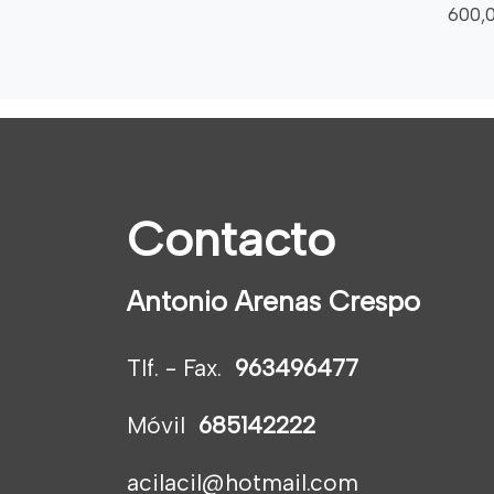
600,
Contacto
Antonio Arenas Crespo
Tlf. - Fax.
963496477
Móvil
685142222
acilacil@hotmail.com