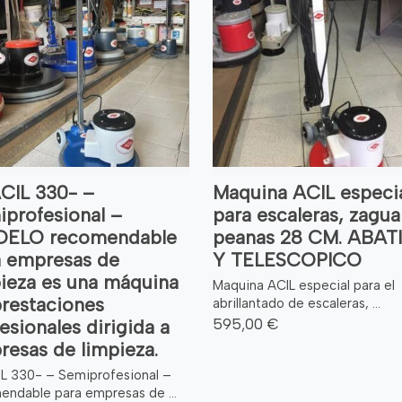
CIL 330- –
Maquina ACIL especi
profesional –
para escaleras, zagua
ELO recomendable
peanas 28 CM. ABAT
a empresas de
Y TELESCOPICO
ieza es una máquina
Maquina ACIL especial para el
prestaciones
abrillantado de escaleras, ...
595,00 €
esionales dirigida a
esas de limpieza.
IL 330- – Semiprofesional –
endable para empresas de ...