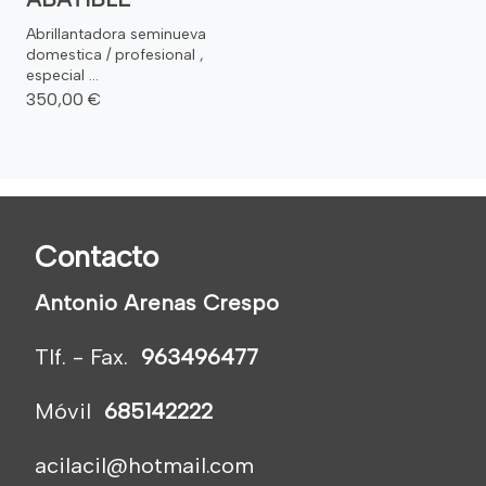
Abrillantadora seminueva
domestica / profesional ,
especial ...
350,00 €
Contacto
Antonio Arenas Crespo
Tlf. - Fax.
963496477
Móvil
685142222
acilacil@hotmail.com