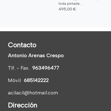
toda pintada ...
495,00 €
Contacto
Antonio Arenas Crespo
Tlf. - Fax.
963496477
Móvil
685142222
acilacil@hotmail.com
Dirección