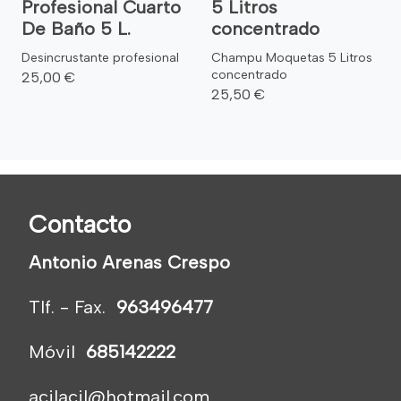
Profesional Cuarto
5 Litros
De Baño 5 L.
concentrado
Desincrustante profesional
Champu Moquetas 5 Litros
concentrado
25,00 €
25,50 €
Contacto
Antonio Arenas Crespo
Tlf. - Fax.
963496477
Móvil
685142222
acilacil@hotmail.com