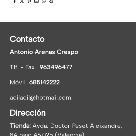
Contacto
Antonio Arenas Crespo
Tlf. - Fax.
963496477
Móvil
685142222
acilacil@hotmail.com
Dirección
Tienda:
Avda. Doctor Peset Aleixandre,
84 bajo 46.025 (Valencia)