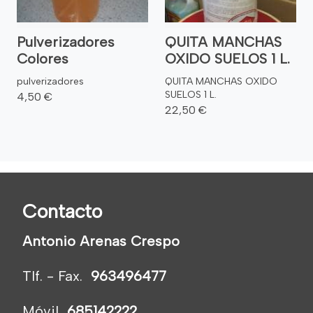
Pulverizadores
QUITA MANCHAS
Colores
OXIDO SUELOS 1 L.
pulverizadores
QUITA MANCHAS OXIDO
SUELOS 1 L.
4,50 €
22,50 €
Contacto
Antonio Arenas Crespo
Tlf. - Fax.
963496477
Móvil
685142222