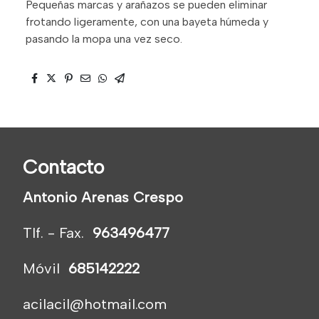
Pequeñas marcas y arañazos se pueden eliminar
frotando ligeramente, con una bayeta húmeda y
pasando la mopa una vez seco.
Contacto
Antonio Arenas Crespo
Tlf. - Fax.
963496477
Móvil
685142222
acilacil@hotmail.com