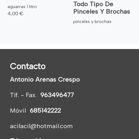
Todo Tipo De
aguarras 1 litro
Pinceles Y Brochas
4,00 €
pinceles y brochas
Contacto
Antonio Arenas Crespo
Tlf. - Fax.
963496477
Móvil
685142222
acilacil@hotmail.com