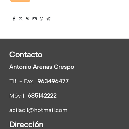
Contacto
Antonio Arenas Crespo
Tlf. - Fax.
963496477
Móvil
685142222
acilacil@hotmail.com
Dirección