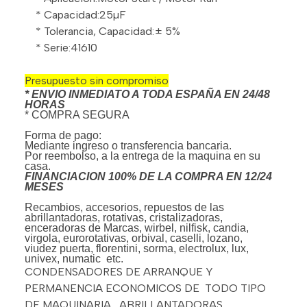
* Capacidad:25µF
* Tolerancia, Capacidad:± 5%
* Serie:41610
Presupuesto sin compromiso
* ENVIO INMEDIATO A TODA ESPAÑA EN 24/48
HORAS
* COMPRA SEGURA
Forma de pago:
Mediante ingreso o transferencia bancaria.
Por reembolso, a la entrega de la maquina en su
casa.
FINANCIACION 100% DE LA COMPRA EN 12/24
MESES
Recambios, accesorios, repuestos de las
abrillantadoras, rotativas, cristalizadoras,
enceradoras de Marcas, wirbel, nilfisk, candia,
virgola, eurorotativas, orbival, caselli, lozano,
viudez puerta, florentini, sorma, electrolux, lux,
univex, numatic etc.
CONDENSADORES DE ARRANQUE Y
PERMANENCIA ECONOMICOS DE TODO TIPO
DE MAQUINARIA , ABRILLANTADORAS,