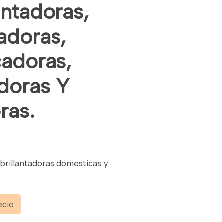
antadoras,
adoras,
icadoras,
doras Y
ras.
brillantadoras domesticas y
ecio