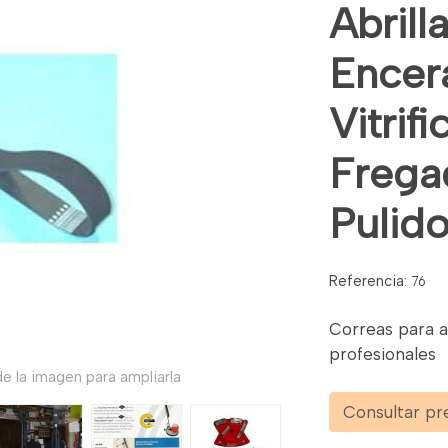
Abrill
Encer
Vitrif
Frega
Pulido
Referencia:
76
Correas para a
profesionales
e la imagen para ampliarla
Consultar pr