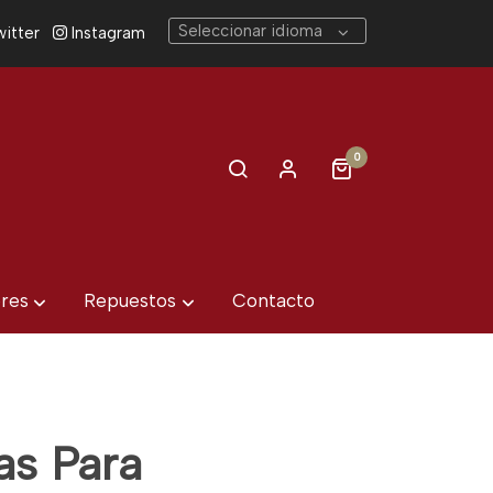
Seleccionar idioma
itter
Instagram
0
eres
Repuestos
Contacto
as Para