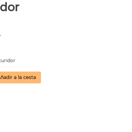
idor
%
curidor
ñadir a la cesta