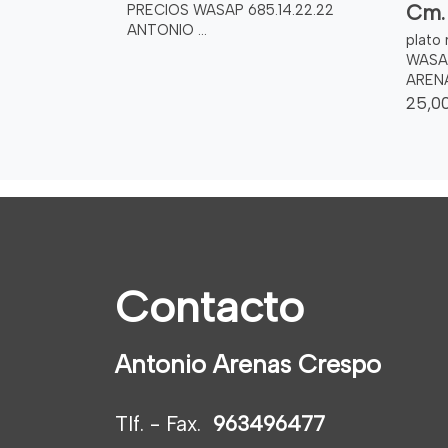
Cm.
PRECIOS WASAP 685.14.22.22
ANTONIO ...
plato
WASAP
AREN
25,0
Contacto
Antonio Arenas Crespo
Tlf. - Fax.
963496477