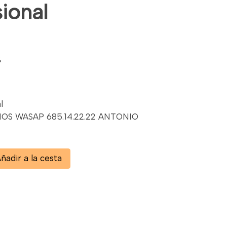
ional
%
l
OS WASAP 685.14.22.22 ANTONIO
ñadir a la cesta