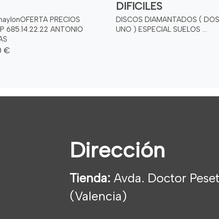
DIFICILES
 naylonOFERTA PRECIOS
DISCOS DIAMANTADOS ( DOS
 685.14.22.22 ANTONIO
UNO ) ESPECIAL SUELOS ...
AS
0 €
Dirección
Tienda:
Avda. Doctor Peset
(Valencia)