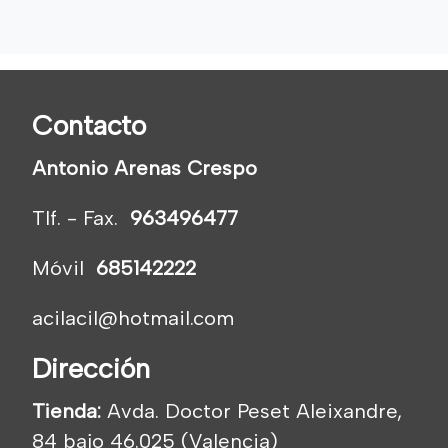
Contacto
Antonio Arenas Crespo
Tlf. - Fax.
963496477
Móvil
685142222
acilacil@hotmail.com
Dirección
Tienda:
Avda. Doctor Peset Aleixandre,
84 bajo 46.025 (Valencia)