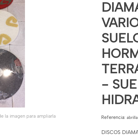
DIAM
VARI
SUELO
HORM
TERR
- SU
HIDR
e la imagen para ampliarla
Referencia:
abrill
DISCOS DIAM