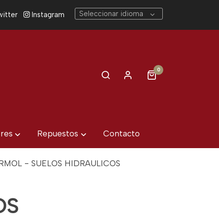
Seleccionar idioma
itter
Instagram
0
eres
Repuestos
Contacto
ARMOL - SUELOS HIDRAULICOS
OS