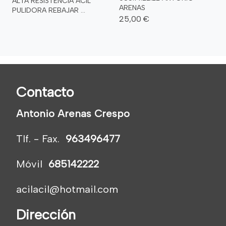
ALTA RESISTENCIA ACIL
ARENAS
PULIDORA REBAJAR ...
25,00 €
Contacto
Antonio Arenas Crespo
Tlf. - Fax.
963496477
Móvil
685142222
acilacil@hotmail.com
Dirección