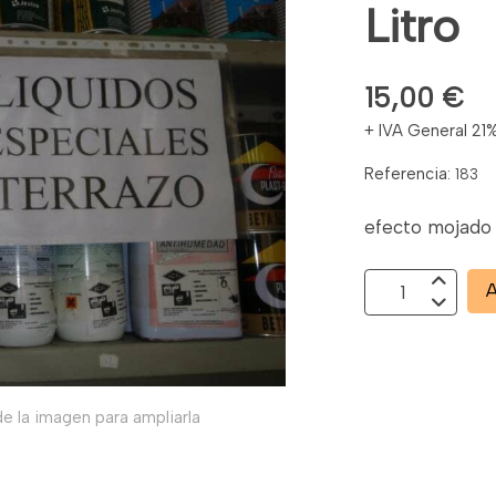
Litro
15,00 €
+ IVA General 21
Referencia:
183
efecto mojado 
A
e la imagen para ampliarla