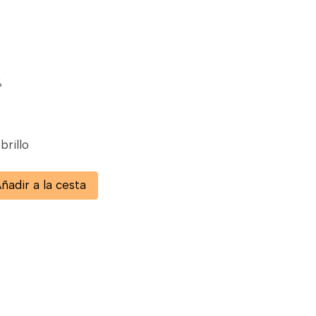
%
brillo
ñadir a la cesta