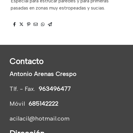
Especial para estrucar paredes y para primeras
pasadas en zonas muy estropeadas y sucias.
Contacto
Antonio Arenas Crespo
Tlf. - Fax.
963496477
Móvil
685142222
acilacil@hotmail.com