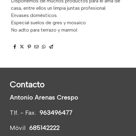
Disponemos de muchos productos para el ama de
casa, entre ellos un limpia juntas profesional.
Envases domésticos.
Especial suelos de gres y mosaico
No adto para terrazo y marmol.
Contacto
Antonio Arenas Crespo
Tlf. - Fax.
963496477
Móvil
685142222