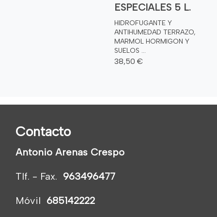
ESPECIALES 5 L.
HIDROFUGANTE Y
ANTIHUMEDAD TERRAZO,
MARMOL HORMIGON Y
SUELOS ...
38,50 €
Contacto
Antonio Arenas Crespo
Tlf. - Fax.
963496477
Móvil
685142222