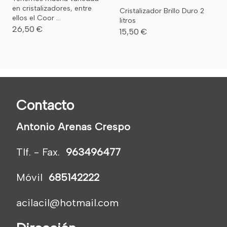
en cristalizadores, entre
Cristalizador Brillo Duro 2
ellos el Coor ...
litros
26,50 €
15,50 €
Contacto
Antonio Arenas Crespo
Tlf. - Fax.
963496477
Móvil
685142222
acilacil@hotmail.com