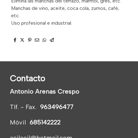
Elimina las manchas del terrazo, mármol, gres, etc.
Manchas de vino, aceite, coca cola, zumos, café,
etc.
Uso profesional e industrial.
Contacto
Antonio Arenas Crespo
Tlf. - Fax.
963496477
Móvil
685142222
acilacil@hotmail.com