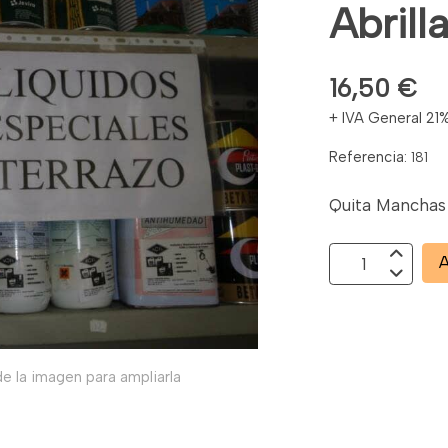
Abrill
16,50 €
+ IVA General 21
Referencia:
181
Quita Manchas 
A
e la imagen para ampliarla