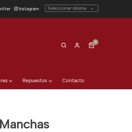
Seleccionar idioma
itter
Instagram
0
eres
Repuestos
Contacto
 Manchas