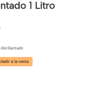
antado 1 Litro
%
Abrillantado
ñadir a la cesta