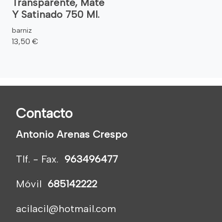
Transparente, Mate
Y Satinado 750 Ml.
barniz
13,50 €
Contacto
Antonio Arenas Crespo
Tlf. - Fax.
963496477
Móvil
685142222
acilacil@hotmail.com