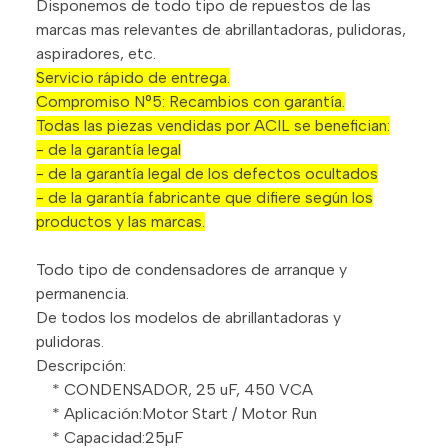
Disponemos de todo tipo de repuestos de las
marcas mas relevantes de abrillantadoras, pulidoras,
aspiradores, etc.
Servicio rápido de entrega.
Compromiso N°5: Recambios con garantía.
Todas las piezas vendidas por ACIL se benefician:
- de la garantía legal
- de la garantía legal de los defectos ocultados
- de la garantía fabricante que difiere según los
productos y las marcas.
Todo tipo de condensadores de arranque y
permanencia.
De todos los modelos de abrillantadoras y
pulidoras.
Descripción:
* CONDENSADOR, 25 uF, 450 VCA
* Aplicación:Motor Start / Motor Run
* Capacidad:25µF