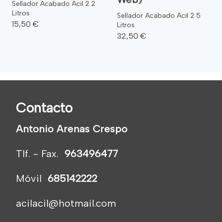
Sellador Acabado Acil 2 2
Litros
Sellador Acabado Acil 2 5
15,50 €
Litros
32,50 €
Contacto
Antonio Arenas Crespo
Tlf. - Fax.
963496477
Móvil
685142222
acilacil@hotmail.com