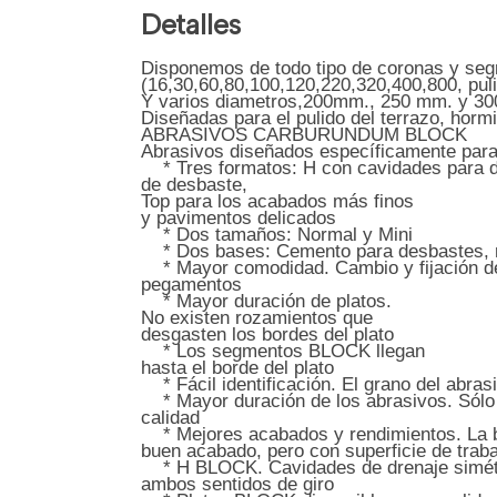
Detalles
Disponemos de todo tipo de coronas y seg
(16,30,60,80,100,120,220,320,400,800, pulibri
Y varios diametros,200mm., 250 mm. y 3
Diseñadas para el pulido del terrazo, horm
ABRASIVOS CARBURUNDUM BLOCK
Abrasivos diseñados específicamente par
* Tres formatos: H con cavidades para d
de desbaste,
Top para los acabados más finos
y pavimentos delicados
* Dos tamaños: Normal y Mini
* Dos bases: Cemento para desbastes, r
* Mayor comodidad. Cambio y fijación de
pegamentos
* Mayor duración de platos.
No existen rozamientos que
desgasten los bordes del plato
* Los segmentos BLOCK llegan
hasta el borde del plato
* Fácil identificación. El grano del abras
* Mayor duración de los abrasivos. Sólo
calidad
* Mejores acabados y rendimientos. La b
buen acabado, pero con superficie de trab
* H BLOCK. Cavidades de drenaje simétri
ambos sentidos de giro