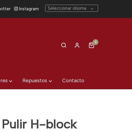
Seleccionar idioma
itter
Instagram
0
eres
Repuestos
Contacto
 Pulir H-block