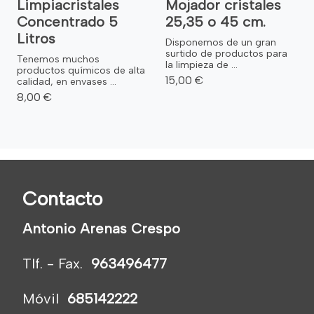
Limpiacristales
Mojador cristales
Concentrado 5
25,35 o 45 cm.
Litros
Disponemos de un gran
surtido de productos para
Tenemos muchos
la limpieza de ...
productos químicos de alta
15,00 €
calidad, en envases ...
8,00 €
Contacto
Antonio Arenas Crespo
Tlf. - Fax.
963496477
Móvil
685142222