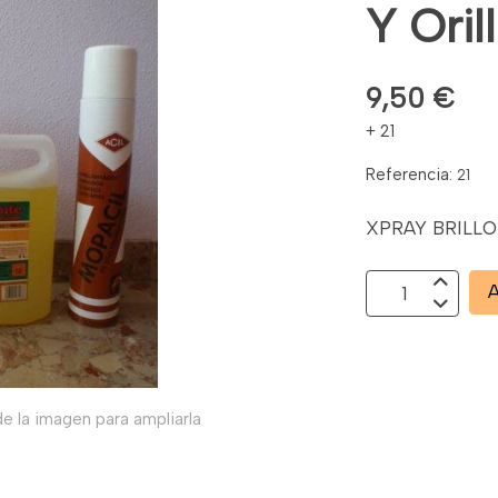
Y Orill
9,50 €
+ 21
Referencia:
21
XPRAY BRILLO 
A
e la imagen para ampliarla