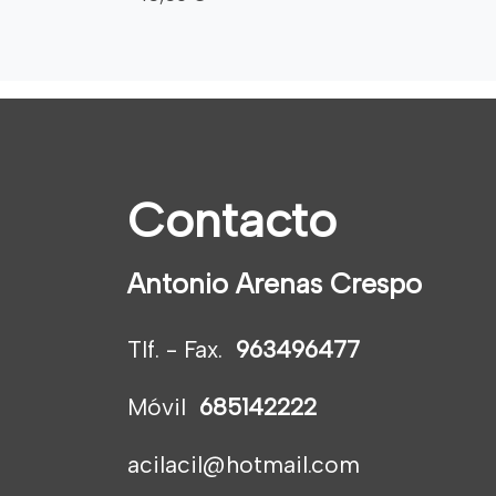
Contacto
Antonio Arenas Crespo
Tlf. - Fax.
963496477
Móvil
685142222
acilacil@hotmail.com