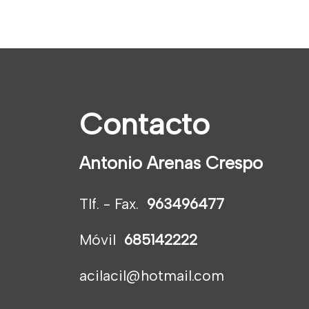
Contacto
Antonio Arenas Crespo
Tlf. - Fax.
963496477
Móvil
685142222
acilacil@hotmail.com