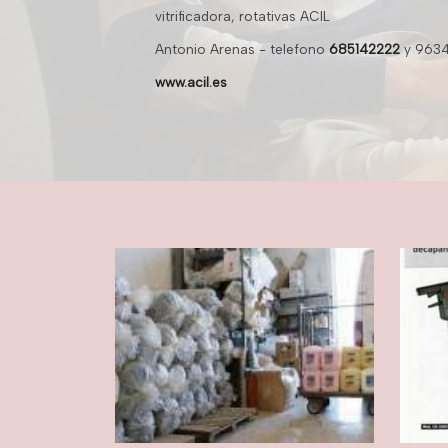
vitrificadora, rotativas ACIL
Antonio Arenas - telefono
685142222
y 963
www.acil.es