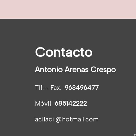
Contacto
Antonio Arenas Crespo
Tlf. - Fax.
963496477
Móvil
685142222
acilacil@hotmail.com
P