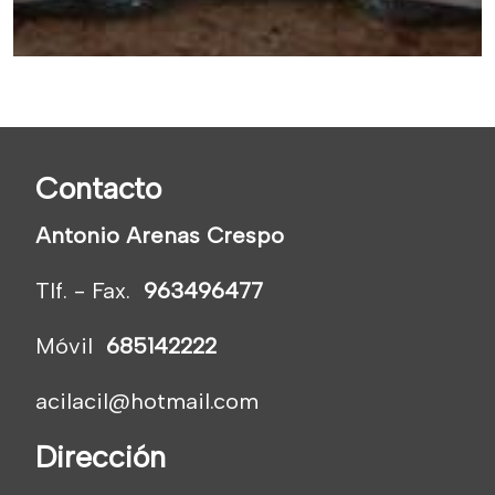
Contacto
Antonio Arenas Crespo
Tlf. - Fax.
963496477
Móvil
685142222
acilacil@hotmail.com
Dirección